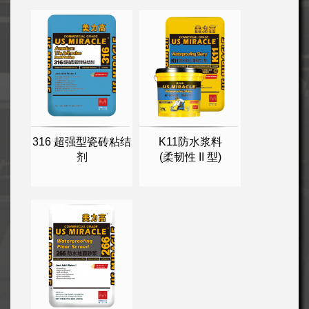
316 超强型瓷砖粘结
K11防水浆料
剂
(柔韧性 II 型)