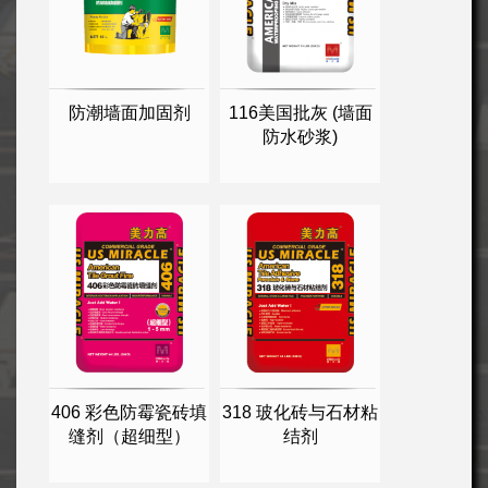
防潮墙面加固剂
116美国批灰 (墙面
防水砂浆)
406 彩色防霉瓷砖填
318 玻化砖与石材粘
缝剂（超细型）
结剂