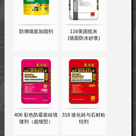
防潮墙面加固剂
116美国批灰
(墙面防水砂浆)
406 彩色防霉瓷砖填
318 玻化砖与石材粘
缝剂（超细型）
结剂