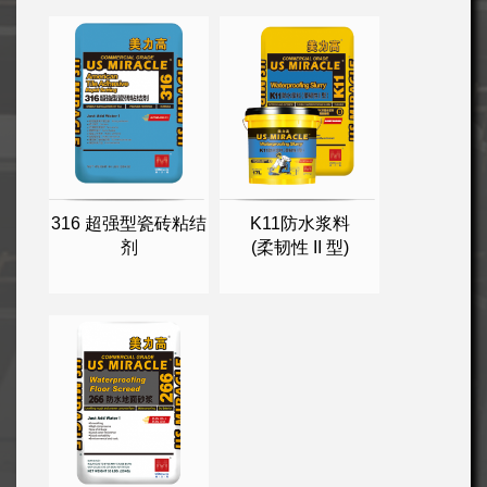
316 超强型瓷砖粘结
K11防水浆料
剂
(柔韧性 II 型)