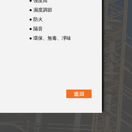
間
● 強度高
● 濕度調節
● 防火
● 隔音
● 環保、無毒、凈味