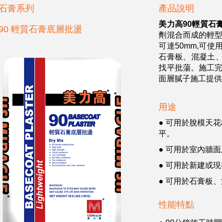
石膏系列
產品說明
美力高
90輕質石
90 輕質石膏底層批盪
劑混合而成的輕型
可達50mm,可
石膏板、混凝土
找平批蕩。施工完
面層膩子施工提
用途
● 可用於脫模天
平。
● 可用於室內牆
● 可用於新建或
● 可用於石膏板
性能特點