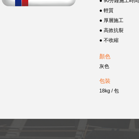
● 90分鐘施工時
● 輕質
● 厚層施工
● 高效抗裂
● 不收縮
顏色
灰色
包裝
18kg / 包