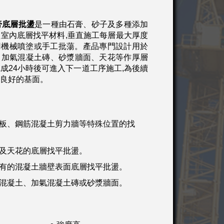
膏底層批盪
是一種由石膏、砂子及多種添加
室內底層找平材料,垂直施工每層最大厚度
使用機械噴塗或手工批蕩。產品專門設計用於
、加氣混凝土磚、砂漿牆面、天花等作厚層
成24小時後可進入下一道工序施工,為後續
供良好的基面。
花板、鋼筋混凝土剪力牆等特殊位置的找
面及天花的底層找平批盪。
現有的混凝土牆壁表面底層找平批盪。
、混凝土、加氣混凝土磚或砂漿牆面。